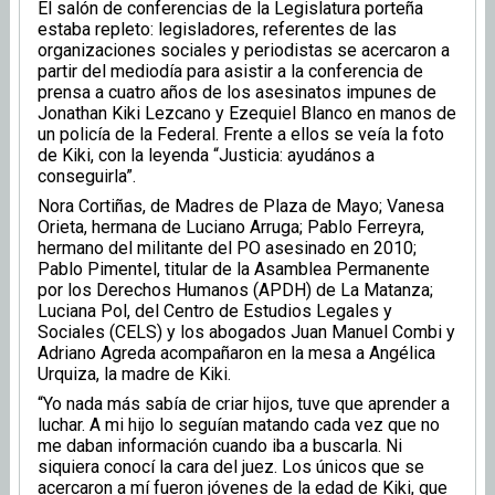
El salón de conferencias de la Legislatura porteña
estaba repleto: legisladores, referentes de las
organizaciones sociales y periodistas se acercaron a
partir del mediodía para asistir a la conferencia de
prensa a cuatro años de los asesinatos impunes de
Jonathan Kiki Lezcano y Ezequiel Blanco en manos de
un policía de la Federal. Frente a ellos se veía la foto
de Kiki, con la leyenda “Justicia: ayudános a
conseguirla”.
Nora Cortiñas, de Madres de Plaza de Mayo; Vanesa
Orieta, hermana de Luciano Arruga; Pablo Ferreyra,
hermano del militante del PO asesinado en 2010;
Pablo Pimentel, titular de la Asamblea Permanente
por los Derechos Humanos (APDH) de La Matanza;
Luciana Pol, del Centro de Estudios Legales y
Sociales (CELS) y los abogados Juan Manuel Combi y
Adriano Agreda acompañaron en la mesa a Angélica
Urquiza, la madre de Kiki.
“Yo nada más sabía de criar hijos, tuve que aprender a
luchar. A mi hijo lo seguían matando cada vez que no
me daban información cuando iba a buscarla. Ni
siquiera conocí la cara del juez. Los únicos que se
acercaron a mí fueron jóvenes de la edad de Kiki, que