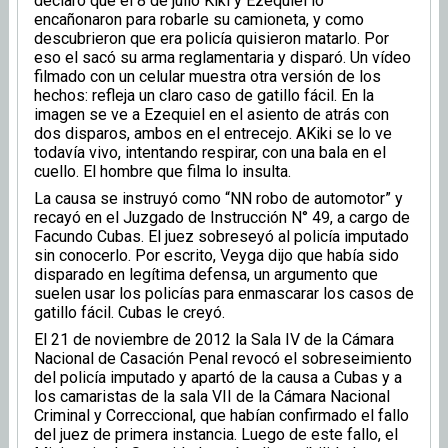
declaró que el 8 de julio Kiki y Ezequiel lo
encañonaron para robarle su camioneta, y como
descubrieron que era policía quisieron matarlo. Por
eso el sacó su arma reglamentaria y disparó. Un vídeo
filmado con un celular muestra otra versión de los
hechos: refleja un claro caso de gatillo fácil. En la
imagen se ve a Ezequiel en el asiento de atrás con
dos disparos, ambos en el entrecejo. AKiki se lo ve
todavía vivo, intentando respirar, con una bala en el
cuello. El hombre que filma lo insulta.
La causa se instruyó como “NN robo de automotor” y
recayó en el Juzgado de Instrucción N° 49, a cargo de
Facundo Cubas. El juez sobreseyó al policía imputado
sin conocerlo. Por escrito, Veyga dijo que había sido
disparado en legítima defensa, un argumento que
suelen usar los policías para enmascarar los casos de
gatillo fácil. Cubas le creyó.
El 21 de noviembre de 2012 la Sala IV de la Cámara
Nacional de Casación Penal revocó el sobreseimiento
del policía imputado y apartó de la causa a Cubas y a
los camaristas de la sala VII de la Cámara Nacional
Criminal y Correccional, que habían confirmado el fallo
del juez de primera instancia. Luego de este fallo, el