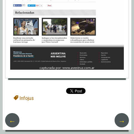
Infojus
←
→