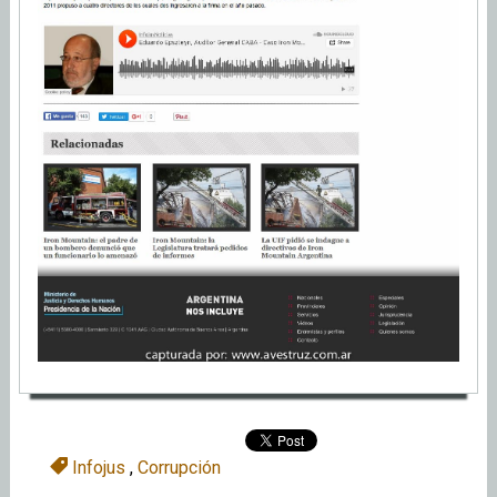
Infojus
,
Corrupción