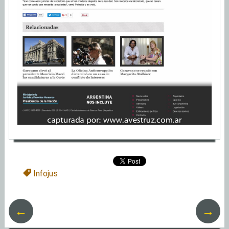
Infojus
←
→