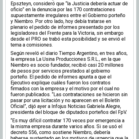
Epszteyn, consideró que “la Justicia debería actuar de
oficio” en la denuncia por las 170 contrataciones
supuestamente irregulares entre el Gobierno porteño
y Niembro. Por otro lado, hoy debía tratarse en
plenario el pedido de informes presentado por los
legisladores del Frente para la Victoria, sin embargo
desde el PRO se trabó esta posibilidad y se envió el
tema a comisiones.
Según reveló el diario Tiempo Argentino, en tres años,
la empresa La Usina Producciones S.R.L., en la que
Niembro es socio fundador, recibió casi 20 millones
de pesos por servicios prestados al gobierno
porteño. El pedido de informes apunta a que el
Ejecutivo explique cuáles fueron los contratos
firmados con la empresa y el motivo por el cual no
fueron publicados. “Las contrataciones se hicieron sin
pasar por una licitación y no aparecen en el Boletín
Oficial”, dijó ayer a Infojus Noticias Gabriela Alegre,
presidenta del bloque de diputados porteños del FpV.
“Es muy difícil contratar 170 veces por emergencia a
la misma empresa durante varios años. Si se usó el
decreto 556, como sostiene Niembro, debería
haberse sustentado en los motivos de urgencia que la