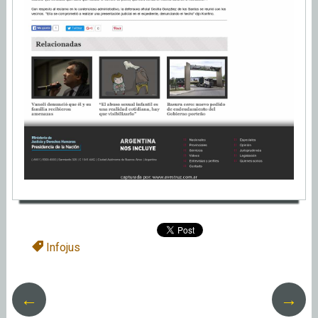
Infojus
←
→