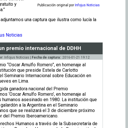
ratuito y
Publicación original
por
Infojus Noticias
a.”
 adjuntamos una captura que ilustra como lucía la
us Noticias
 un premio internacional de DDHH
or
: Infojus Noticias |
Fecha de captura:
: 2016-01-21 19:12
mio “Oscar Arnulfo Romero”, en homenaje al
titución que preside Estela de Carlotto
 el Seminario Internacional sobre Educación en
ueves en Lima.
gida ganadora nacional del Premio
os ‘Oscar Arnulfo Romero’, en homenaje al
 humanos asesinado en 1980. La institución que
galardón a la Argentina en el Seminario
nos que se realizará el 3 de diciembre próximo
or del Premio Iberoamericano.
Derechos Humanos a través de la Subsecretaría de