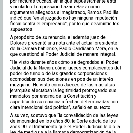
por facturas truchas, en la que supuestamente está
vinculado el empresario Lázaro Báez como
argumentan allegados al magistrado, Ramos Padillla
indicó que “en el juzgado no hay ninguna imputación
fiscal contra el empresario”, por lo que desmintió los
supuestos.
A propósito de su renuncia, el además juez de
Dolores presentó una nota ante el actual presidente
de la Cámara bahiense, Pablo Candisano Mera, en la
que cuestionó al Poder Judicial de manera integral.
“He visto durante años cómo se degradaba el Poder
Judicial de la Nación, cómo jueces complacientes del
poder de turno o de las grandes corporaciones
acomodaban sus decisiones en pos de un interés
mezquino. He visto cómo Jueces de las más altas
jerarquías afectaban la legitimidad prorrogando sus
mandatos por encima de la Constitución y
supeditando su renuncia a fechas determinadas con
clara intencionalidad política”, señaló en su texto.
A su vez, sostuvo que “la convalidación de las leyes
de impunidad en los años 80, la Corte adicta de los
años 90, el tratamiento que el Poder Judicial le dio la
ley de medios y a la llamada democratización de la