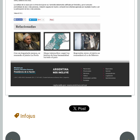
Infojus
←
→