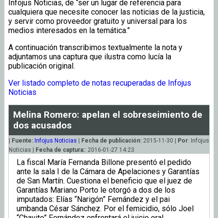
Infojus Noticias, de “ser un lugar de referencia para
cualquiera que necesite conocer las noticias de la justicia,
y servir como proveedor gratuito y universal para los
medios interesados en la temática.”
A continuación transcribimos textualmente la nota y
adjuntamos una captura que ilustra como lucía la
publicación original.
Ver listado completo de notas recuperadas de Infojus
Noticias
Melina Romero: apelan el sobreseimiento de
dos acusados
|
Fuente:
Infojus Noticias
|
Fecha de publicación:
2015-11-30 |
Por
: Infojus
Noticias |
Fecha de captura:
: 2016-01-27 14:23
La fiscal María Fernanda Billone presentó el pedido
ante la sala I de la Cámara de Apelaciones y Garantías
de San Martín. Cuestiona el beneficio que el juez de
Garantías Mariano Porto le otorgó a dos de los
imputados: Elías “Narigón” Fernández y el pai
umbanda César Sánchez. Por el femicidio, sólo Joel
“Chavito” Fernández enfrentará el juicio oral.